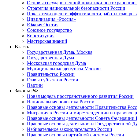
Основы государственной политики по сохранению
Стратегия национальной безопасности России
Показатели оценки эффективности работы глав рег
Цивилизация «Россия»
Южная Осетия
Союзное государство
Конституция
Мастерская знаний
Власть
Государственная Дума. Москва
Государственная Дума
Московская городская Дума
Муниципальные депутаты Москвы
Правительство России
Главы субъектов России
Партии
Законы РФ
Новая модель пространственного развития России
Национальная политика России
Правовые основы деятельности Правительства Рос
Миграция в России и мире: тенденции и правовое 
Правовые основы деятельности Совета Федерации 
Правовые основы деятельности Государственной Д
Избирательное законодательство России
Правовые основы партийной системы России