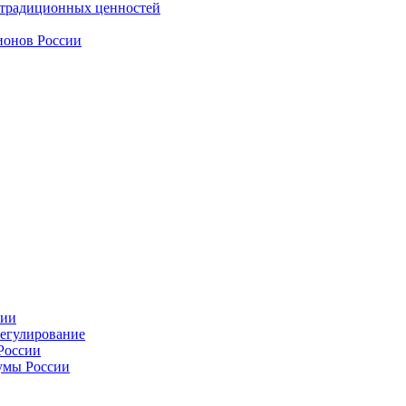
 традиционных ценностей
ионов России
сии
регулирование
России
умы России