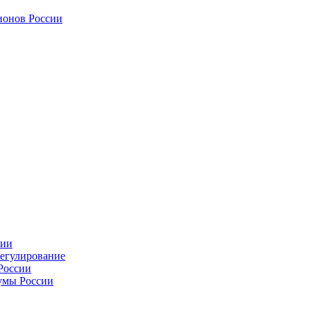
ионов России
сии
регулирование
России
умы России