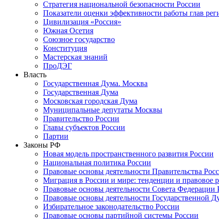
Стратегия национальной безопасности России
Показатели оценки эффективности работы глав рег
Цивилизация «Россия»
Южная Осетия
Союзное государство
Конституция
Мастерская знаний
ПроДЭГ
Власть
Государственная Дума. Москва
Государственная Дума
Московская городская Дума
Муниципальные депутаты Москвы
Правительство России
Главы субъектов России
Партии
Законы РФ
Новая модель пространственного развития России
Национальная политика России
Правовые основы деятельности Правительства Рос
Миграция в России и мире: тенденции и правовое 
Правовые основы деятельности Совета Федерации 
Правовые основы деятельности Государственной Д
Избирательное законодательство России
Правовые основы партийной системы России