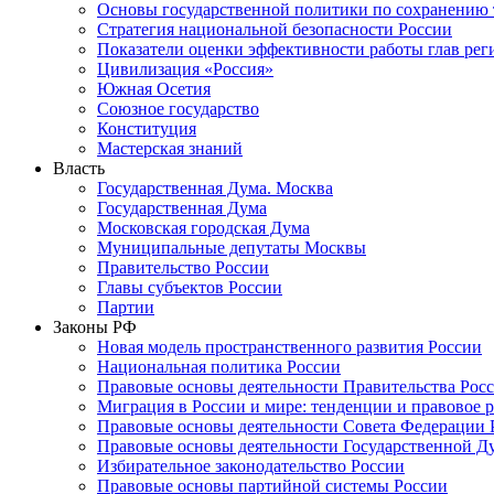
Основы государственной политики по сохранению
Стратегия национальной безопасности России
Показатели оценки эффективности работы глав рег
Цивилизация «Россия»
Южная Осетия
Союзное государство
Конституция
Мастерская знаний
Власть
Государственная Дума. Москва
Государственная Дума
Московская городская Дума
Муниципальные депутаты Москвы
Правительство России
Главы субъектов России
Партии
Законы РФ
Новая модель пространственного развития России
Национальная политика России
Правовые основы деятельности Правительства Рос
Миграция в России и мире: тенденции и правовое 
Правовые основы деятельности Совета Федерации 
Правовые основы деятельности Государственной Д
Избирательное законодательство России
Правовые основы партийной системы России