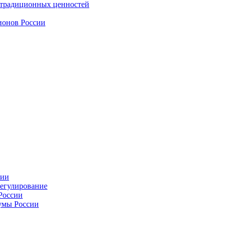
 традиционных ценностей
ионов России
сии
регулирование
России
умы России