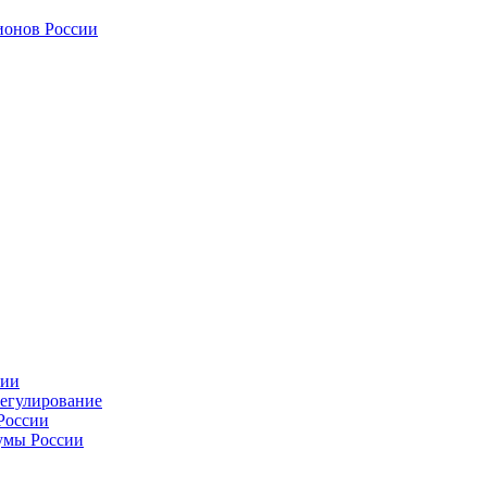
ионов России
сии
регулирование
России
умы России