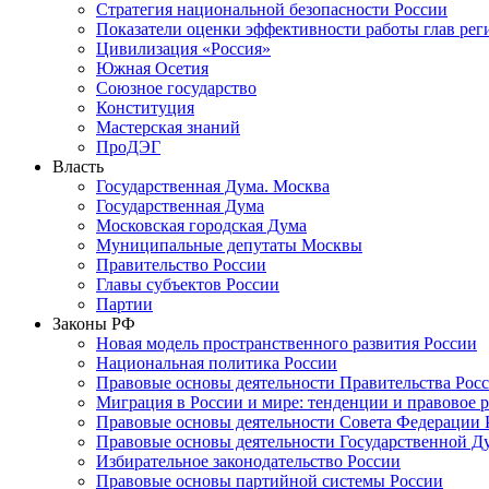
Стратегия национальной безопасности России
Показатели оценки эффективности работы глав рег
Цивилизация «Россия»
Южная Осетия
Союзное государство
Конституция
Мастерская знаний
ПроДЭГ
Власть
Государственная Дума. Москва
Государственная Дума
Московская городская Дума
Муниципальные депутаты Москвы
Правительство России
Главы субъектов России
Партии
Законы РФ
Новая модель пространственного развития России
Национальная политика России
Правовые основы деятельности Правительства Рос
Миграция в России и мире: тенденции и правовое 
Правовые основы деятельности Совета Федерации 
Правовые основы деятельности Государственной Д
Избирательное законодательство России
Правовые основы партийной системы России