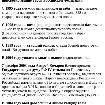
присвоено звание Героя Российской Федерации.
С
1995 года служил начальником штаба
— заместителем
командира парашютно-десантного батальона 328-го
гвардейского парашютно-десантного полка.
С 1998 года — командир парашютно-десантного батальона
108-го гвардейского десантно-штурмового полка
(Новороссийск). В декабре того же года был избран
председателем совета Союза Героев России.
С 1999 года — старший офицер
отдела боевой подготовки
штаба Воздушно-десантных войск.
В 2004 году уволен в запас в звании подполковника.
7 декабря 2003 года Андрей Бочаров баллотировался в
Государственную думу РФ IV созыва
по Почепскому
одномандатному округу №67 (Брянская область), выдвигался
от избирательного блока «Партия возрождения России —
Российская партия жизни». По итогам голосования в Думу не
прошел: набрал 5,91% голосов избирателей и занял четвертое
место из девяти кандидатов. Победу в округе одержал
кандидат от «Единой России» Василий Семеньков (36,11%).
В 2004 году был доверенным лицом кандидата на