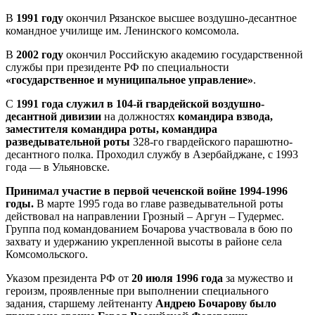
В
1991 году
окончил Рязанское высшее воздушно-десантное
командное училище им. Ленинского комсомола.
В
2002 году
окончил Российскую академию государственной
службы при президенте РФ по специальности
«государственное и муниципальное управление»
.
С
1991 года служил в 104-й гвардейской воздушно-
десантной дивизии
на должностях
командира взвода,
заместителя командира роты, командира
разведывательной роты
328-го гвардейского парашютно-
десантного полка. Проходил службу в Азербайджане, с 1993
года — в Ульяновске.
Принимал участие в первой чеченской войне 1994-1996
годы.
В марте 1995 года во главе разведывательной роты
действовал на направлении Грозный – Аргун – Гудермес.
Группа под командованием Бочарова участвовала в бою по
захвату и удержанию укрепленной высоты в районе села
Комсомольского.
Указом президента РФ от
20 июля 1996 года
за мужество и
героизм, проявленные при выполнении специального
задания, старшему лейтенанту
Андрею Бочарову было