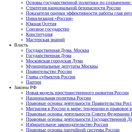
Основы государственной политики по сохранению
Стратегия национальной безопасности России
Показатели оценки эффективности работы глав рег
Цивилизация «Россия»
Южная Осетия
Союзное государство
Конституция
Мастерская знаний
Власть
Государственная Дума. Москва
Государственная Дума
Московская городская Дума
Муниципальные депутаты Москвы
Правительство России
Главы субъектов России
Партии
Законы РФ
Новая модель пространственного развития России
Национальная политика России
Правовые основы деятельности Правительства Рос
Миграция в России и мире: тенденции и правовое 
Правовые основы деятельности Совета Федерации 
Правовые основы деятельности Государственной Д
Избирательное законодательство России
Правовые основы партийной системы России