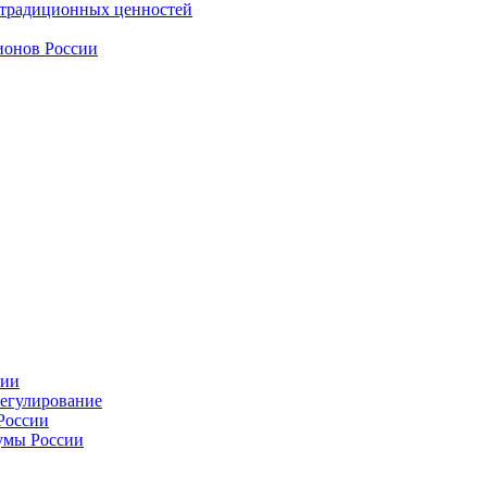
 традиционных ценностей
ионов России
сии
регулирование
России
умы России