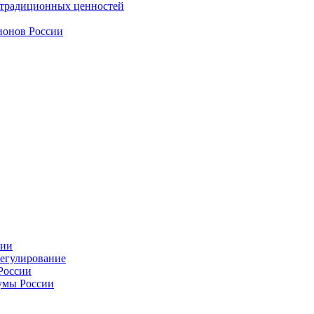
 традиционных ценностей
ионов России
сии
регулирование
России
умы России