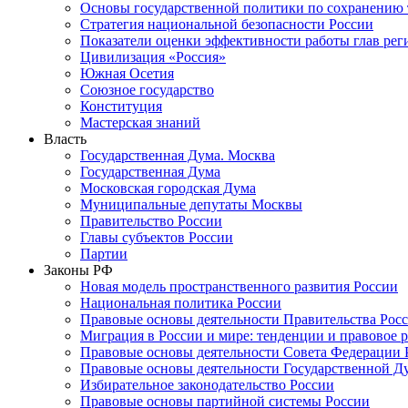
Основы государственной политики по сохранению
Стратегия национальной безопасности России
Показатели оценки эффективности работы глав рег
Цивилизация «Россия»
Южная Осетия
Союзное государство
Конституция
Мастерская знаний
Власть
Государственная Дума. Москва
Государственная Дума
Московская городская Дума
Муниципальные депутаты Москвы
Правительство России
Главы субъектов России
Партии
Законы РФ
Новая модель пространственного развития России
Национальная политика России
Правовые основы деятельности Правительства Рос
Миграция в России и мире: тенденции и правовое 
Правовые основы деятельности Совета Федерации 
Правовые основы деятельности Государственной Д
Избирательное законодательство России
Правовые основы партийной системы России