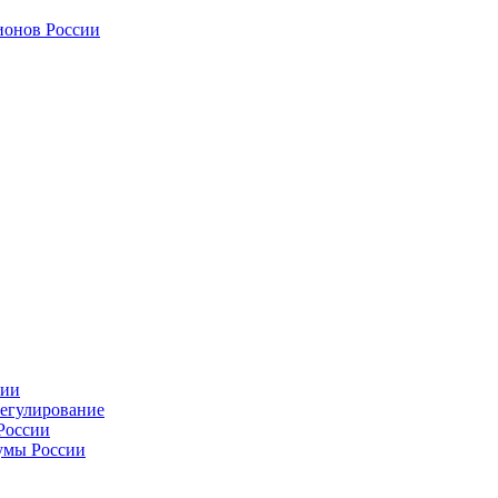
ионов России
сии
регулирование
России
умы России