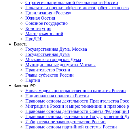
Стратегия национальной безопасности России
Показатели оценки эффективности работы глав рег
Цивилизация «Россия»
Южная Осетия
Союзное государство
Конституция
Мастерская знаний
ПроДЭГ
Власть
Государственная Дума. Москва
Государственная Дума
Московская городская Дума
Муниципальные депутаты Москвы
Правительство России
Главы субъектов России
Партии
Законы РФ
Новая модель пространственного развития России
Национальная политика России
Правовые основы деятельности Правительства Рос
Миграция в России и мире: тенденции и правовое 
Правовые основы деятельности Совета Федерации 
Правовые основы деятельности Государственной Д
Избирательное законодательство России
Правовые основы партийной системы России