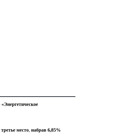
ю
«Энергетическое
л
третье место
,
набрав 6,85%