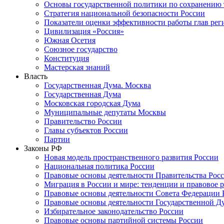
Основы государственной политики по сохранению
Стратегия национальной безопасности России
Показатели оценки эффективности работы глав рег
Цивилизация «Россия»
Южная Осетия
Союзное государство
Конституция
Мастерская знаний
Власть
Государственная Дума. Москва
Государственная Дума
Московская городская Дума
Муниципальные депутаты Москвы
Правительство России
Главы субъектов России
Партии
Законы РФ
Новая модель пространственного развития России
Национальная политика России
Правовые основы деятельности Правительства Рос
Миграция в России и мире: тенденции и правовое 
Правовые основы деятельности Совета Федерации 
Правовые основы деятельности Государственной Д
Избирательное законодательство России
Правовые основы партийной системы России