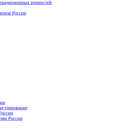
 традиционных ценностей
ионов России
сии
регулирование
России
умы России