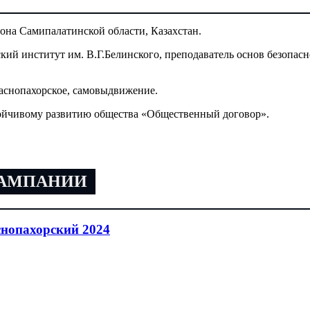
йона Самипалатинской области, Казахстан.
кий институт им. В.Г.Белинского, преподаватель основ безопас
аснопахорское, самовыдвижение.
тойчивому развитию общества «Общественный договор».
КАМПАНИИ
нопахорский 2024