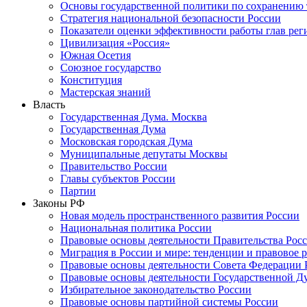
Основы государственной политики по сохранению
Стратегия национальной безопасности России
Показатели оценки эффективности работы глав рег
Цивилизация «Россия»
Южная Осетия
Союзное государство
Конституция
Мастерская знаний
Власть
Государственная Дума. Москва
Государственная Дума
Московская городская Дума
Муниципальные депутаты Москвы
Правительство России
Главы субъектов России
Партии
Законы РФ
Новая модель пространственного развития России
Национальная политика России
Правовые основы деятельности Правительства Рос
Миграция в России и мире: тенденции и правовое 
Правовые основы деятельности Совета Федерации 
Правовые основы деятельности Государственной Д
Избирательное законодательство России
Правовые основы партийной системы России