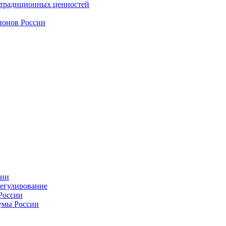
 традиционных ценностей
ионов России
сии
регулирование
России
умы России