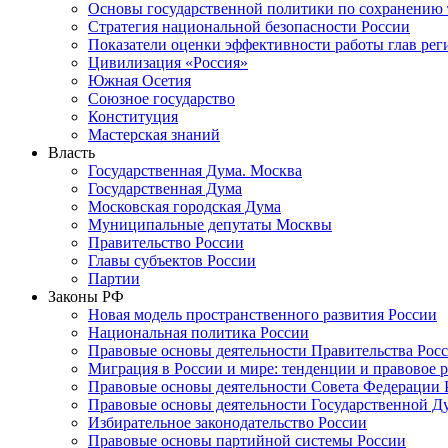
Основы государственной политики по сохранению
Стратегия национальной безопасности России
Показатели оценки эффективности работы глав рег
Цивилизация «Россия»
Южная Осетия
Союзное государство
Конституция
Мастерская знаний
Власть
Государственная Дума. Москва
Государственная Дума
Московская городская Дума
Муниципальные депутаты Москвы
Правительство России
Главы субъектов России
Партии
Законы РФ
Новая модель пространственного развития России
Национальная политика России
Правовые основы деятельности Правительства Рос
Миграция в России и мире: тенденции и правовое 
Правовые основы деятельности Совета Федерации 
Правовые основы деятельности Государственной Д
Избирательное законодательство России
Правовые основы партийной системы России