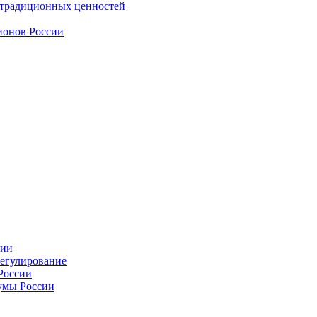
 традиционных ценностей
ионов России
сии
регулирование
России
умы России