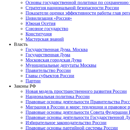
Основы государственной политики по сохранению
Стратегия национальной безопасности России
Показатели оценки эффективности работы глав рег
Цивилизация «Россия»
Южная Осетия
Союзное государство
Конституция
Мастерская знаний
Власть
Государственная Дума. Москва
Государственная Дума
Московская городская Дума
Муниципальные депутаты Москвы
Правительство России
Главы субъектов России
Партии
Законы РФ
Новая модель пространственного развития России
Национальная политика России
Правовые основы деятельности Правительства Рос
Миграция в России и мире: тенденции и правовое 
Правовые основы деятельности Совета Федерации 
Правовые основы деятельности Государственной Д
Избирательное законодательство России
Правовые основы партийной системы России