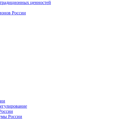
 традиционных ценностей
ионов России
сии
регулирование
России
умы России