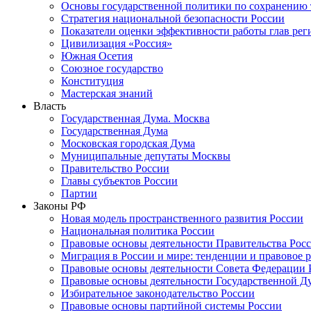
Основы государственной политики по сохранению
Стратегия национальной безопасности России
Показатели оценки эффективности работы глав рег
Цивилизация «Россия»
Южная Осетия
Союзное государство
Конституция
Мастерская знаний
Власть
Государственная Дума. Москва
Государственная Дума
Московская городская Дума
Муниципальные депутаты Москвы
Правительство России
Главы субъектов России
Партии
Законы РФ
Новая модель пространственного развития России
Национальная политика России
Правовые основы деятельности Правительства Рос
Миграция в России и мире: тенденции и правовое 
Правовые основы деятельности Совета Федерации 
Правовые основы деятельности Государственной Д
Избирательное законодательство России
Правовые основы партийной системы России