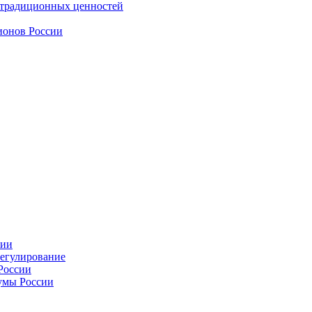
 традиционных ценностей
ионов России
сии
регулирование
России
умы России