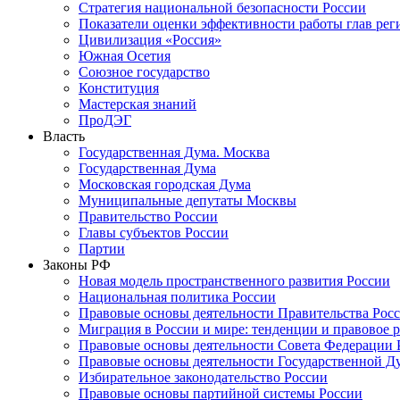
Стратегия национальной безопасности России
Показатели оценки эффективности работы глав рег
Цивилизация «Россия»
Южная Осетия
Союзное государство
Конституция
Мастерская знаний
ПроДЭГ
Власть
Государственная Дума. Москва
Государственная Дума
Московская городская Дума
Муниципальные депутаты Москвы
Правительство России
Главы субъектов России
Партии
Законы РФ
Новая модель пространственного развития России
Национальная политика России
Правовые основы деятельности Правительства Рос
Миграция в России и мире: тенденции и правовое 
Правовые основы деятельности Совета Федерации 
Правовые основы деятельности Государственной Д
Избирательное законодательство России
Правовые основы партийной системы России