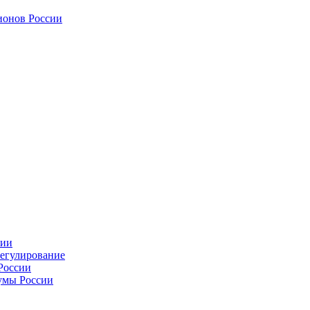
ионов России
сии
регулирование
России
умы России