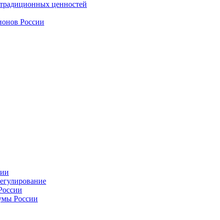
 традиционных ценностей
ионов России
сии
регулирование
России
умы России