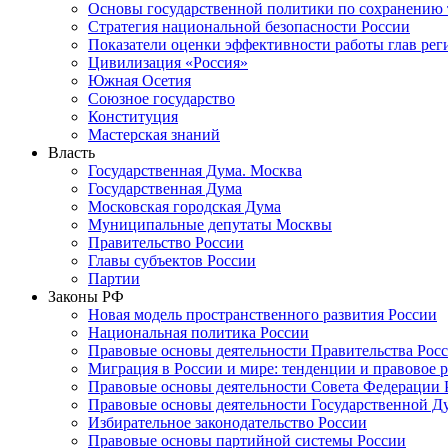
Основы государственной политики по сохранению
Стратегия национальной безопасности России
Показатели оценки эффективности работы глав рег
Цивилизация «Россия»
Южная Осетия
Союзное государство
Конституция
Мастерская знаний
Власть
Государственная Дума. Москва
Государственная Дума
Московская городская Дума
Муниципальные депутаты Москвы
Правительство России
Главы субъектов России
Партии
Законы РФ
Новая модель пространственного развития России
Национальная политика России
Правовые основы деятельности Правительства Рос
Миграция в России и мире: тенденции и правовое 
Правовые основы деятельности Совета Федерации 
Правовые основы деятельности Государственной Д
Избирательное законодательство России
Правовые основы партийной системы России