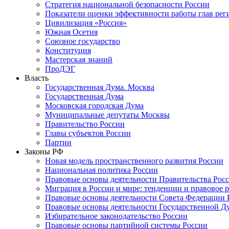
Стратегия национальной безопасности России
Показатели оценки эффективности работы глав рег
Цивилизация «Россия»
Южная Осетия
Союзное государство
Конституция
Мастерская знаний
ПроДЭГ
Власть
Государственная Дума. Москва
Государственная Дума
Московская городская Дума
Муниципальные депутаты Москвы
Правительство России
Главы субъектов России
Партии
Законы РФ
Новая модель пространственного развития России
Национальная политика России
Правовые основы деятельности Правительства Рос
Миграция в России и мире: тенденции и правовое 
Правовые основы деятельности Совета Федерации 
Правовые основы деятельности Государственной Д
Избирательное законодательство России
Правовые основы партийной системы России