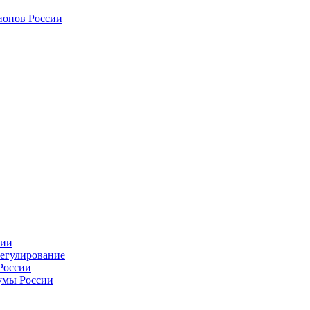
ионов России
сии
регулирование
России
умы России