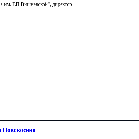
а им. Г.П.Вишневской", директор
а Новокосино