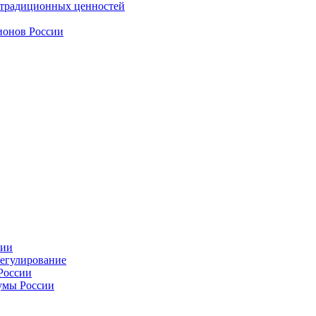
 традиционных ценностей
ионов России
сии
регулирование
России
умы России