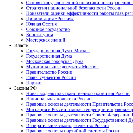
Основы государственной политики по сохранению
Стратегия национальной безопасности России
Показатели оценки эффективности работы глав рег
Цивилизация «Россия»
Южная Осетия
Союзное государство
Конституция
Мастерская знаний
Власть
Государственная Дума. Москва
Государственная Дума
Московская городская Дума
Муниципальные депутаты Москвы
Правительство России
Главы субъектов России
Партии
Законы РФ
Новая модель пространственного развития России
Национальная политика России
Правовые основы деятельности Правительства Рос
Миграция в России и мире: тенденции и правовое 
Правовые основы деятельности Совета Федерации 
Правовые основы деятельности Государственной Д
Избирательное законодательство России
Правовые основы партийной системы России