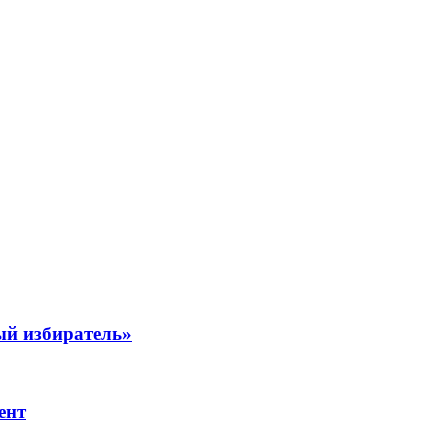
ый избиратель»
ент