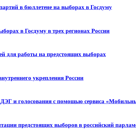
партий в бюллетене на выборах в Госдуму
ыборах в Госдуму в трех регионах России
лей для работы на предстоящих выборах
внутреннего укрепления России
в ДЭГ и голосования с помощью сервиса «Мобильн
итации предстоящих выборов в российский парлам