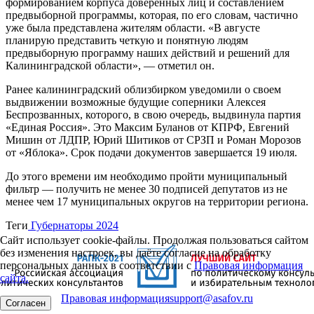
формированием корпуса доверенных лиц и составлением
предвыборной программы, которая, по его словам, частично
уже была представлена жителям области. «В августе
планирую представить четкую и понятную людям
предвыборную программу наших действий и решений для
Калининградской области», — отметил он.
Ранее калининградский облизбирком уведомили о своем
выдвижении возможные будущие соперники Алексея
Беспрозванных, которого, в свою очередь, выдвинула партия
«Единая Россия». Это Максим Буланов от КПРФ, Евгений
Мишин от ЛДПР, Юрий Шитиков от СРЗП и Роман Морозов
от «Яблока». Срок подачи документов завершается 19 июля.
До этого времени им необходимо пройти муниципальный
фильтр — получить не менее 30 подписей депутатов из не
менее чем 17 муниципальных округов на территории региона.
Теги
Губернаторы 2024
Сайт использует cookie-файлы. Продолжая пользоваться сайтом
без изменения настроек, вы даёте согласие на обработку
персональных данных в соответствии с
Правовая информация
сайта.
Правовая информация
support@asafov.ru
Согласен