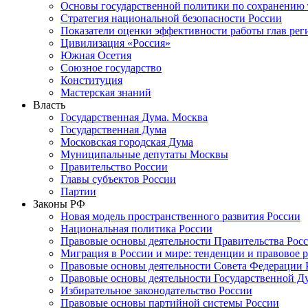
Основы государственной политики по сохранению
Стратегия национальной безопасности России
Показатели оценки эффективности работы глав рег
Цивилизация «Россия»
Южная Осетия
Союзное государство
Конституция
Мастерская знаний
Власть
Государственная Дума. Москва
Государственная Дума
Московская городская Дума
Муниципальные депутаты Москвы
Правительство России
Главы субъектов России
Партии
Законы РФ
Новая модель пространственного развития России
Национальная политика России
Правовые основы деятельности Правительства Рос
Миграция в России и мире: тенденции и правовое 
Правовые основы деятельности Совета Федерации 
Правовые основы деятельности Государственной Д
Избирательное законодательство России
Правовые основы партийной системы России