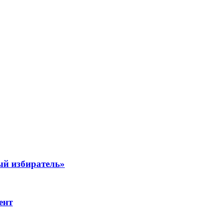
ый избиратель»
ент