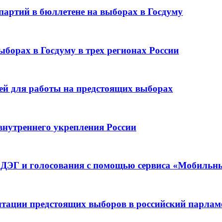
партий в бюллетене на выборах в Госдуму
ыборах в Госдуму в трех регионах России
лей для работы на предстоящих выборах
внутреннего укрепления России
в ДЭГ и голосования с помощью сервиса «Мобильн
итации предстоящих выборов в российский парлам