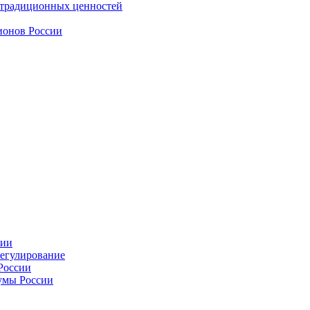
 традиционных ценностей
ионов России
сии
регулирование
России
умы России