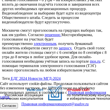
вплоть до окончания подсчёта голосов и завершения всех
других необходимых организационных процедур.
Видеонаблюдение за выборами будет идти из видеоцентра
Общественного штаба. Следить за процессом
видеонаблюдатели будут круглосуточно.
Москвичи смогут проголосовать на грядущих выборах так,
как им удобно. Согласно
решению
Мосгоризбиркома,
голосование на участках будет
преимущественно
электронным
, получить бумажный
бюллетень избиратели смогут по
запросу.
Отдать свой голос
онлайн жители столицы смогут с 6 сентября по 8 сентября с 8
утра до 8 вечера в любое удобное время. Для онлайн-
голосования необходима учётная запись на портале
mos.ru
. С
помощью терминалов электронного голосования (ТЭГ)
можно проголосовать на любом избирательном участке.
Теги
ЕДГ 2024
Новости МГД-2024
Сайт использует cookie-файлы. Продолжая пользоваться сайтом
без изменения настроек, вы даёте согласие на обработку
персональных данных в соответствии с
Правовая информация
сайта.
Правовая информация
support@asafov.ru
Согласен