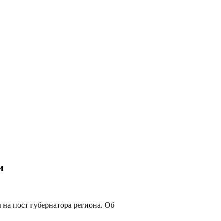
и
а
на пост губернатора региона. Об