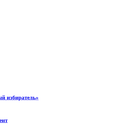
ый избиратель»
ент