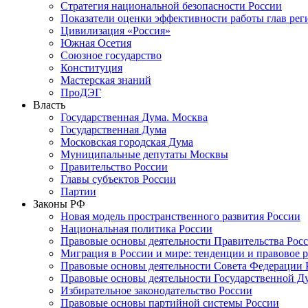
Стратегия национальной безопасности России
Показатели оценки эффективности работы глав рег
Цивилизация «Россия»
Южная Осетия
Союзное государство
Конституция
Мастерская знаний
ПроДЭГ
Власть
Государственная Дума. Москва
Государственная Дума
Московская городская Дума
Муниципальные депутаты Москвы
Правительство России
Главы субъектов России
Партии
Законы РФ
Новая модель пространственного развития России
Национальная политика России
Правовые основы деятельности Правительства Рос
Миграция в России и мире: тенденции и правовое 
Правовые основы деятельности Совета Федерации 
Правовые основы деятельности Государственной Д
Избирательное законодательство России
Правовые основы партийной системы России