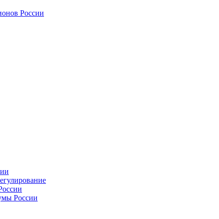
ионов России
сии
регулирование
России
умы России