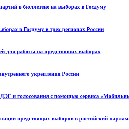
партий в бюллетене на выборах в Госдуму
ыборах в Госдуму в трех регионах России
лей для работы на предстоящих выборах
внутреннего укрепления России
в ДЭГ и голосования с помощью сервиса «Мобильн
итации предстоящих выборов в российский парлам