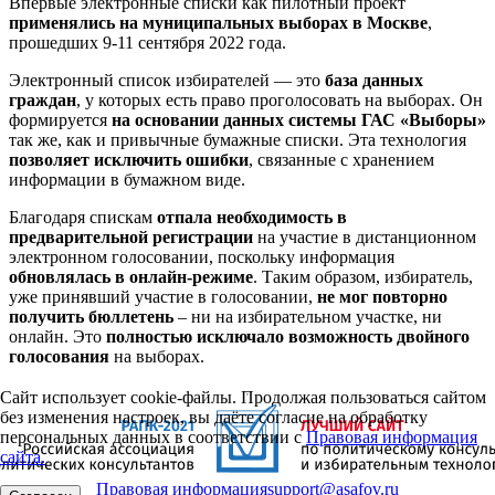
Впервые электронные списки как пилотный проект
применялись на муниципальных выборах в Москве
,
прошедших 9-11 сентября 2022 года.
Электронный список избирателей — это
база данных
граждан
, у которых есть право проголосовать на выборах. Он
формируется
на основании данных системы ГАС «Выборы»
так же, как и привычные бумажные списки. Эта технология
позволяет исключить ошибки
, связанные с хранением
информации в бумажном виде.
Благодаря спискам
отпала необходимость в
предварительной регистрации
на участие в дистанционном
электронном голосовании, поскольку информация
обновлялась в онлайн-режиме
. Таким образом, избиратель,
уже принявший участие в голосовании,
не мог повторно
получить бюллетень
– ни на избирательном участке, ни
онлайн. Это
полностью исключало возможность двойного
голосования
на выборах.
Сайт использует cookie-файлы. Продолжая пользоваться сайтом
без изменения настроек, вы даёте согласие на обработку
персональных данных в соответствии с
Правовая информация
сайта.
Правовая информация
support@asafov.ru