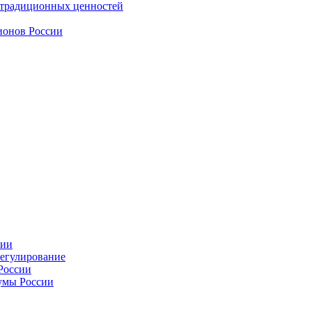
 традиционных ценностей
ионов России
сии
регулирование
России
умы России