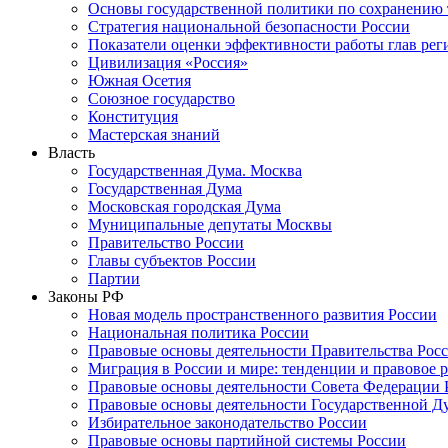
Основы государственной политики по сохранению
Стратегия национальной безопасности России
Показатели оценки эффективности работы глав рег
Цивилизация «Россия»
Южная Осетия
Союзное государство
Конституция
Мастерская знаний
Власть
Государственная Дума. Москва
Государственная Дума
Московская городская Дума
Муниципальные депутаты Москвы
Правительство России
Главы субъектов России
Партии
Законы РФ
Новая модель пространственного развития России
Национальная политика России
Правовые основы деятельности Правительства Рос
Миграция в России и мире: тенденции и правовое 
Правовые основы деятельности Совета Федерации 
Правовые основы деятельности Государственной Д
Избирательное законодательство России
Правовые основы партийной системы России