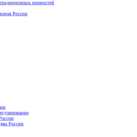
 традиционных ценностей
ионов России
сии
регулирование
России
умы России