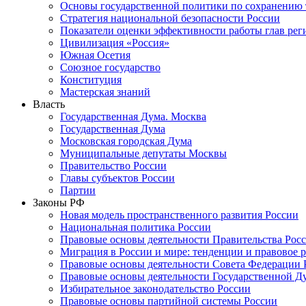
Основы государственной политики по сохранению
Стратегия национальной безопасности России
Показатели оценки эффективности работы глав рег
Цивилизация «Россия»
Южная Осетия
Союзное государство
Конституция
Мастерская знаний
Власть
Государственная Дума. Москва
Государственная Дума
Московская городская Дума
Муниципальные депутаты Москвы
Правительство России
Главы субъектов России
Партии
Законы РФ
Новая модель пространственного развития России
Национальная политика России
Правовые основы деятельности Правительства Рос
Миграция в России и мире: тенденции и правовое 
Правовые основы деятельности Совета Федерации 
Правовые основы деятельности Государственной Д
Избирательное законодательство России
Правовые основы партийной системы России