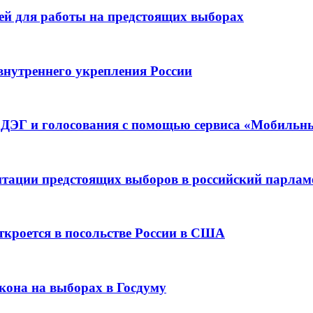
лей для работы на предстоящих выборах
внутреннего укрепления России
в ДЭГ и голосования с помощью сервиса «Мобильн
итации предстоящих выборов в российский парлам
ткроется в посольстве России в США
кона на выборах в Госдуму