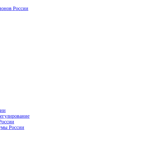
ионов России
сии
регулирование
России
умы России