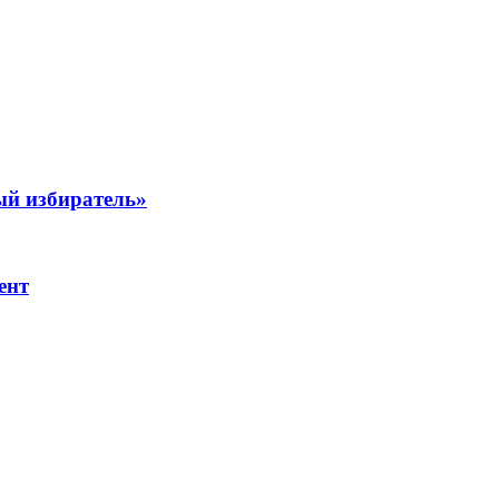
ый избиратель»
ент