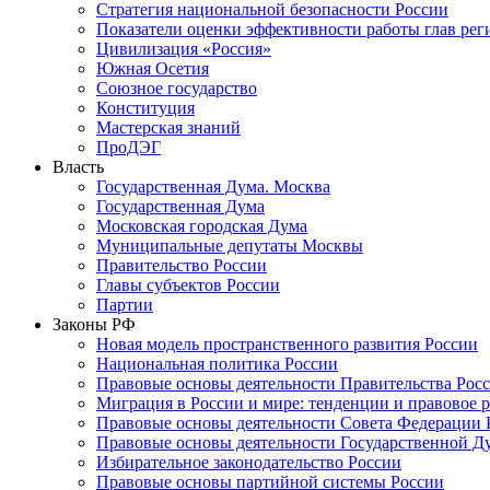
Стратегия национальной безопасности России
Показатели оценки эффективности работы глав рег
Цивилизация «Россия»
Южная Осетия
Союзное государство
Конституция
Мастерская знаний
ПроДЭГ
Власть
Государственная Дума. Москва
Государственная Дума
Московская городская Дума
Муниципальные депутаты Москвы
Правительство России
Главы субъектов России
Партии
Законы РФ
Новая модель пространственного развития России
Национальная политика России
Правовые основы деятельности Правительства Рос
Миграция в России и мире: тенденции и правовое 
Правовые основы деятельности Совета Федерации 
Правовые основы деятельности Государственной Д
Избирательное законодательство России
Правовые основы партийной системы России