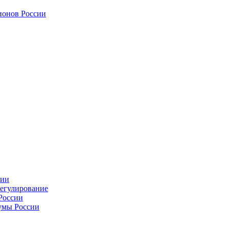
ионов России
сии
регулирование
России
умы России