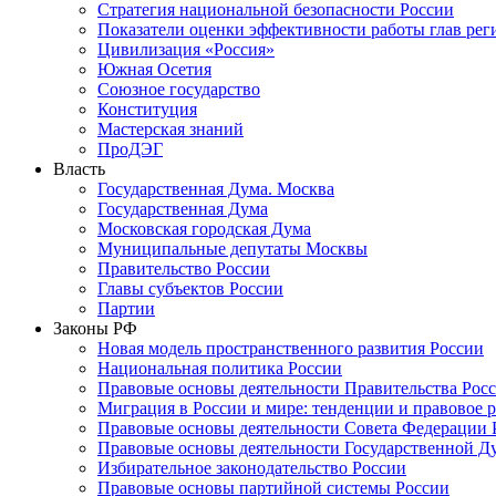
Стратегия национальной безопасности России
Показатели оценки эффективности работы глав рег
Цивилизация «Россия»
Южная Осетия
Союзное государство
Конституция
Мастерская знаний
ПроДЭГ
Власть
Государственная Дума. Москва
Государственная Дума
Московская городская Дума
Муниципальные депутаты Москвы
Правительство России
Главы субъектов России
Партии
Законы РФ
Новая модель пространственного развития России
Национальная политика России
Правовые основы деятельности Правительства Рос
Миграция в России и мире: тенденции и правовое 
Правовые основы деятельности Совета Федерации 
Правовые основы деятельности Государственной Д
Избирательное законодательство России
Правовые основы партийной системы России