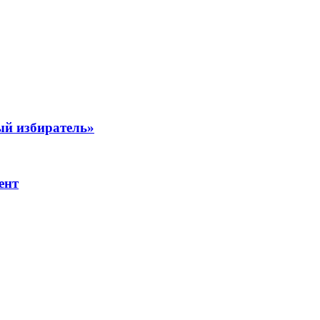
ый избиратель»
ент