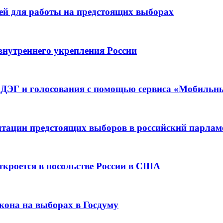
лей для работы на предстоящих выборах
внутреннего укрепления России
в ДЭГ и голосования с помощью сервиса «Мобильн
итации предстоящих выборов в российский парлам
ткроется в посольстве России в США
кона на выборах в Госдуму