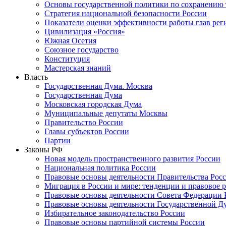
Основы государственной политики по сохранению
Стратегия национальной безопасности России
Показатели оценки эффективности работы глав рег
Цивилизация «Россия»
Южная Осетия
Союзное государство
Конституция
Мастерская знаний
Власть
Государственная Дума. Москва
Государственная Дума
Московская городская Дума
Муниципальные депутаты Москвы
Правительство России
Главы субъектов России
Партии
Законы РФ
Новая модель пространственного развития России
Национальная политика России
Правовые основы деятельности Правительства Рос
Миграция в России и мире: тенденции и правовое 
Правовые основы деятельности Совета Федерации 
Правовые основы деятельности Государственной Д
Избирательное законодательство России
Правовые основы партийной системы России