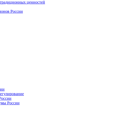
 традиционных ценностей
ионов России
сии
регулирование
России
умы России