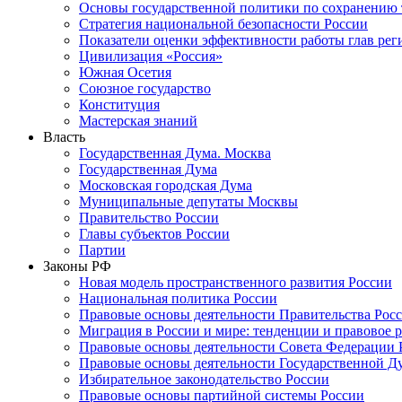
Основы государственной политики по сохранению
Стратегия национальной безопасности России
Показатели оценки эффективности работы глав рег
Цивилизация «Россия»
Южная Осетия
Союзное государство
Конституция
Мастерская знаний
Власть
Государственная Дума. Москва
Государственная Дума
Московская городская Дума
Муниципальные депутаты Москвы
Правительство России
Главы субъектов России
Партии
Законы РФ
Новая модель пространственного развития России
Национальная политика России
Правовые основы деятельности Правительства Рос
Миграция в России и мире: тенденции и правовое 
Правовые основы деятельности Совета Федерации 
Правовые основы деятельности Государственной Д
Избирательное законодательство России
Правовые основы партийной системы России