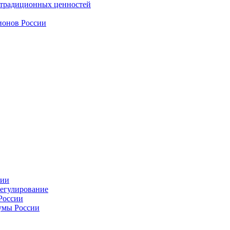
 традиционных ценностей
ионов России
сии
регулирование
России
умы России