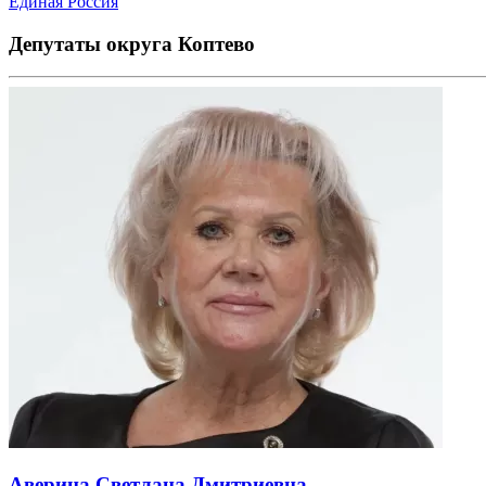
Единая Россия
Депутаты округа Коптево
Аверина Светлана Дмитриевна