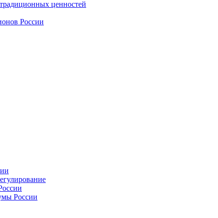
 традиционных ценностей
ионов России
сии
регулирование
России
умы России