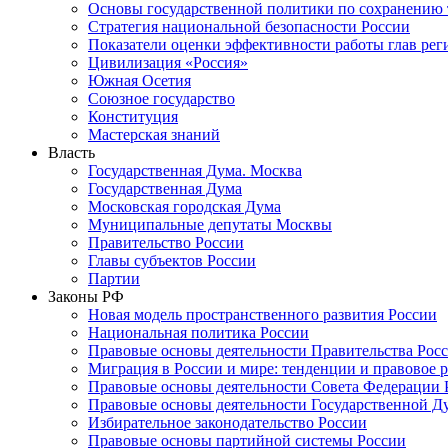
Основы государственной политики по сохранению
Стратегия национальной безопасности России
Показатели оценки эффективности работы глав рег
Цивилизация «Россия»
Южная Осетия
Союзное государство
Конституция
Мастерская знаний
Власть
Государственная Дума. Москва
Государственная Дума
Московская городская Дума
Муниципальные депутаты Москвы
Правительство России
Главы субъектов России
Партии
Законы РФ
Новая модель пространственного развития России
Национальная политика России
Правовые основы деятельности Правительства Рос
Миграция в России и мире: тенденции и правовое 
Правовые основы деятельности Совета Федерации 
Правовые основы деятельности Государственной Д
Избирательное законодательство России
Правовые основы партийной системы России