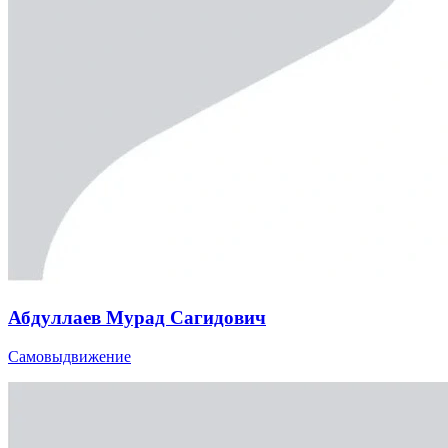
Абдуллаев Мурад Сагидович
Самовыдвижение