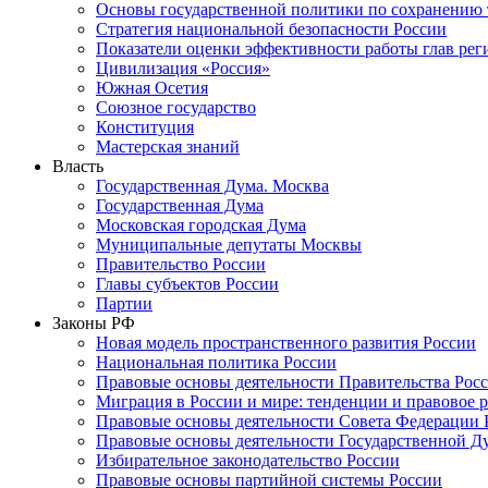
Основы государственной политики по сохранению
Стратегия национальной безопасности России
Показатели оценки эффективности работы глав рег
Цивилизация «Россия»
Южная Осетия
Союзное государство
Конституция
Мастерская знаний
Власть
Государственная Дума. Москва
Государственная Дума
Московская городская Дума
Муниципальные депутаты Москвы
Правительство России
Главы субъектов России
Партии
Законы РФ
Новая модель пространственного развития России
Национальная политика России
Правовые основы деятельности Правительства Рос
Миграция в России и мире: тенденции и правовое 
Правовые основы деятельности Совета Федерации 
Правовые основы деятельности Государственной Д
Избирательное законодательство России
Правовые основы партийной системы России