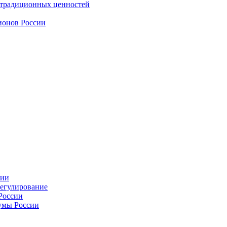
 традиционных ценностей
ионов России
сии
регулирование
России
умы России