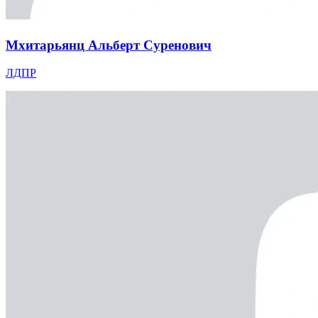
Мхитарьянц Альберт Суренович
ЛДПР