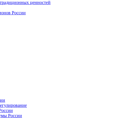
 традиционных ценностей
ионов России
сии
регулирование
России
умы России