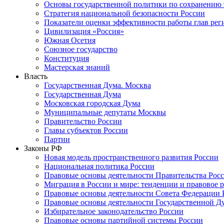
Основы государственной политики по сохранению
Стратегия национальной безопасности России
Показатели оценки эффективности работы глав рег
Цивилизация «Россия»
Южная Осетия
Союзное государство
Конституция
Мастерская знаний
Власть
Государственная Дума. Москва
Государственная Дума
Московская городская Дума
Муниципальные депутаты Москвы
Правительство России
Главы субъектов России
Партии
Законы РФ
Новая модель пространственного развития России
Национальная политика России
Правовые основы деятельности Правительства Рос
Миграция в России и мире: тенденции и правовое 
Правовые основы деятельности Совета Федерации 
Правовые основы деятельности Государственной Д
Избирательное законодательство России
Правовые основы партийной системы России