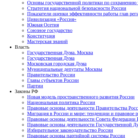
Основы государственной политики по сохранению
Стратегия национальной безопасности России
Показатели оценки эффективности работы глав рег
Цивилизация «Россия»
Южная Осетия
Союзное государство
Конституция
Мастерская знаний
Власть
Государственная Дума. Москва
Государственная Дума
Московская городская Дума
Муниципальные депутаты Москвы
Правительство России
Главы субъектов России
Партии
Законы РФ
Новая модель пространственного развития России
Национальная политика России
Правовые основы деятельности Правительства Рос
Миграция в России и мире: тенденции и правовое 
Правовые основы деятельности Совета Федерации 
Правовые основы деятельности Государственной Д
Избирательное законодательство России
Правовые основы партийной системы России