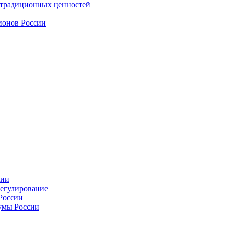
 традиционных ценностей
ионов России
сии
регулирование
России
умы России