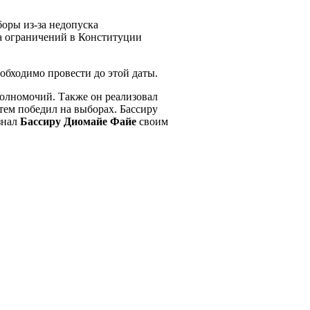
боры из-за недопуска
за ограничений в Конституции
обходимо провести до этой даты.
полномочий. Также он реализовал
атем победил на выборах. Бассиру
знал
Бассиру Диомайе Файе
своим