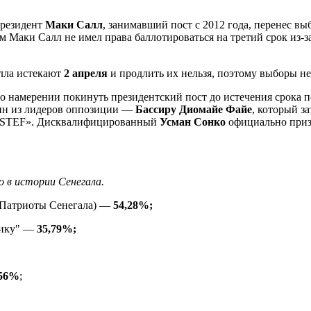
резидент
Маки
Салл
, занимавший пост с 2012 года, перенес вы
м Маки Салл не имел права баллотироваться на третий срок из-
лла истекают
2 апреля
и продлить их нельзя, поэтому выборы не
о намерении покинуть президентский пост до истечения срока 
дин из лидеров оппозиции —
Бассиру Диомайе Файе
, который з
PASTEF». Дисквалифицированный
Усман Сонко
официально при
о в истории Сенегала.
 (Патриоты Сенегала) —
54,28%;
блику" —
35,79%;
,56%
;