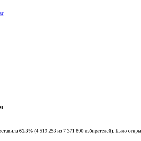
ет
л
оставила
61,3%
(4 519 253 из 7 371 890 избирателей). Было откр