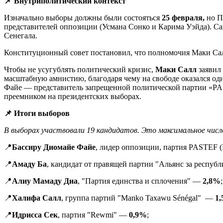
📌 Внутриполитический контекст
Изначально выборы должны были состояться
25 февраля,
но П
представителей оппозиции (Усмана Сонко и Карима Уэйда). Са
Сенегала.
Конституционный совет постановил, что полномочия Маки Са
Чтобы не усугублять политический кризис,
Маки Салл
заявил 
масштабную амнистию, благодаря чему на свободе оказался о
Файе — представитель запрещенной политической партии «
преемником на президентских выборах.
📌 Итоги выборов
В выборах участвовали 19 кандидатов. Это максимальное числ
📍
Бассиру Диомайе Файе
, лидер оппозиции, партия PASTEF
📍
Амаду Ба
, кандидат от правящей партии "Альянс за респу
📍
Алиу Мамаду Диа
, "Партия единства и сплочения" —
2,8%
;
📍
Халифа Салл
, группа партий "Manko Taxawu Sénégal" —
1
📍
Идрисса Сек
, партия "Rewmi" —
0,9%
;