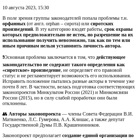
10 августа 2023, 15:30
В поле зрения группы законодателей попала проблемы т.н.
орфанных
(от англ. orphan – сирота) или
сиротских
произведений
. В эту категорию входят работы,
срок охраны
которых предположительно не истек, но разрешение на их
использование получить невозможно, так как по тем или
иным причинам нельзя установить личность автора.
❗️Основная проблема заключается в том, что
действующее
законодательство не содержит такого определения как
«сиротское» произведение
, не определяет его правовой
статус и не регламентирует возможность его использования.
Исправить положение пытались разные акторы в течение уже
почти 8 лет. В частности, велась подготовка соответствующих
законопроектов Минкультом России (2021) и Минкомсвязи
России (2015), но в силу слабой проработки они были
отклонены.
👥
Авторы законопроекта
— члены Совета Федерации В.И.
Матвиенко, Л.С. Гумерова, А.А. Клишас, а также депутат
Государственной Думы П.В. Крашенинников.
Законопроект предполагает
создание единой организации по