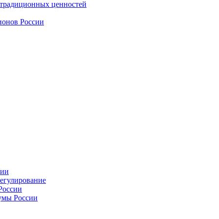
 традиционных ценностей
ионов России
сии
регулирование
России
умы России