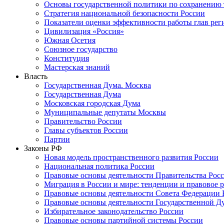
Основы государственной политики по сохранению
Стратегия национальной безопасности России
Показатели оценки эффективности работы глав рег
Цивилизация «Россия»
Южная Осетия
Союзное государство
Конституция
Мастерская знаний
Власть
Государственная Дума. Москва
Государственная Дума
Московская городская Дума
Муниципальные депутаты Москвы
Правительство России
Главы субъектов России
Партии
Законы РФ
Новая модель пространственного развития России
Национальная политика России
Правовые основы деятельности Правительства Рос
Миграция в России и мире: тенденции и правовое 
Правовые основы деятельности Совета Федерации 
Правовые основы деятельности Государственной Д
Избирательное законодательство России
Правовые основы партийной системы России