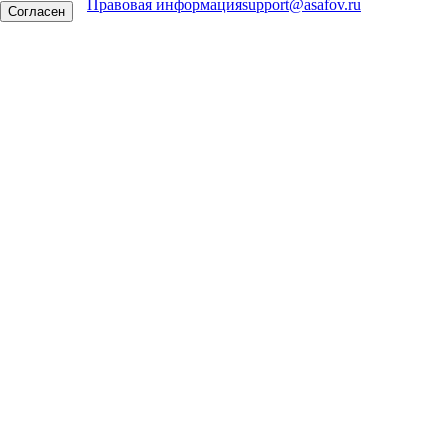
Правовая информация
support@asafov.ru
Согласен