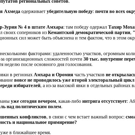
епутатов региональных советов
.
я Ахмеда
одерживает
убедительную победу
:
почти во всех окр
эр-Зурия №
4 в штате Амхара
: там победу одержал
Тахир Моха
ел своих соперников из
Кемантской демократической партии
,
ционных сил может быть объяснена и тем фактом, что в этом ок
 несколькими факторами: удаленностью участков, огромным коли
з-за организационных сложностей почти
30
тыс. внутренне пер
я неделю после основного дня голосования.
новки в регионах
Амхара и Оромия
часть участков
не открылас
ование
вовсе не проводилось уже второй электоральный цикл
ереди избирателей
, а из-за высокой явки в отдельных района
ованы
уже сегодня вечером
, какая-либо
интрига отсутствует
: А
оль над политическим полем
.
ешенных конфликтов
, в связи с чем встает важный вопрос:
смо
ность и национальное примирение?
 уже в ближайшее время.