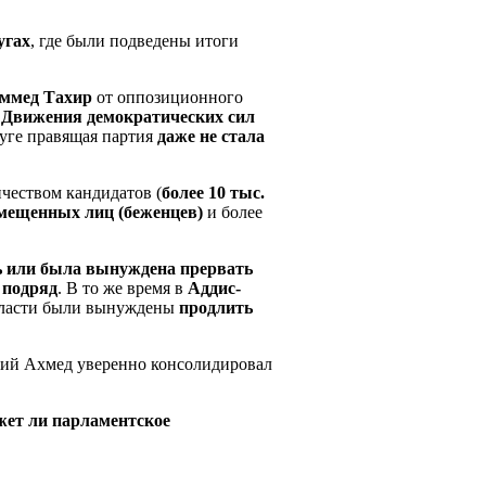
угах
, где были подведены итоги
ммед Тахир
от оппозиционного
"Движения демократических сил
руге правящая партия
даже не стала
чеством кандидатов (
более 10 тыс.
емещенных лиц (беженцев)
и более
ь или была вынуждена прервать
 подряд
. В то же время в
Аддис-
х власти были вынуждены
продлить
бий Ахмед уверенно консолидировал
жет ли парламентское