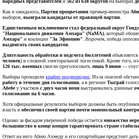
народных представителей
и
562 из 638
округов
на выборах
д
Как и ожидалось,
Партия процветания
премьер-министра
Аби
выборов,
выиграли кандидаты от правящей партии
.
Единственным исключением стал федеральный округ Гонд
"Национального движения Амхара" (NaMA)
, который обош
Амхара"
и коалиции
"За Эфиопию"
. Впрочем, победа оппози
выдвигать своих кандидатов
.
Длительность обработки и подсчета бюллетеней
объясняется
человек
) и сложной электоральной логистикой. Кроме того, и
126 тыс. военных
смогли проголосовать
лишь 9
июня
— спуст
Выборы проходили
крайне неоднородно
. Из-за опасной обста
работу в течение дня голосования
, а в регионе
Тыграй
голос
Абебе
у участков
с двух часов ночи
выстраивались длинные
оч
голосование на 6
часов
.
Хотя официальные результаты выборов должны быть опублик
власть и
обеспечил своей партии почти монопольный контр
Однако за фасадом уверенной победы остается
множество нер
большинство в конце концов гарантировать стране стабиль
Ответ на него Абию Ахмеду и его сопартийцам предстоит дать