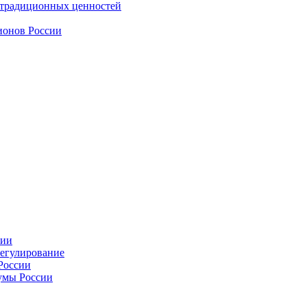
 традиционных ценностей
ионов России
сии
регулирование
России
умы России