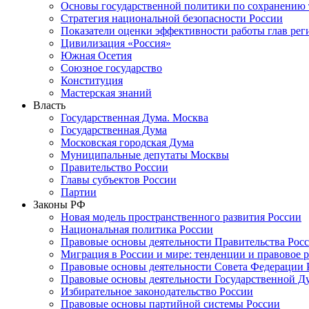
Основы государственной политики по сохранению
Стратегия национальной безопасности России
Показатели оценки эффективности работы глав рег
Цивилизация «Россия»
Южная Осетия
Союзное государство
Конституция
Мастерская знаний
Власть
Государственная Дума. Москва
Государственная Дума
Московская городская Дума
Муниципальные депутаты Москвы
Правительство России
Главы субъектов России
Партии
Законы РФ
Новая модель пространственного развития России
Национальная политика России
Правовые основы деятельности Правительства Рос
Миграция в России и мире: тенденции и правовое 
Правовые основы деятельности Совета Федерации 
Правовые основы деятельности Государственной Д
Избирательное законодательство России
Правовые основы партийной системы России