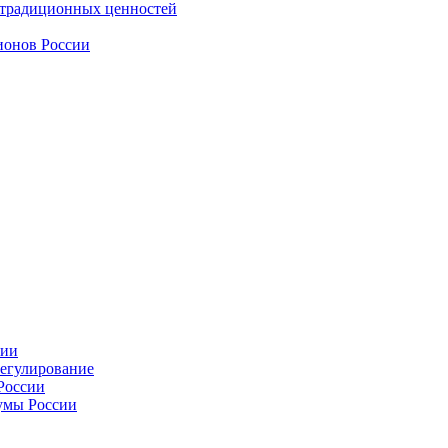
 традиционных ценностей
ионов России
сии
регулирование
России
умы России