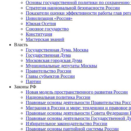
Основы государственной политики по сохранению
Стратегия национальной безопасности России
Показатели оценки эффективности работы глав рег
Цивилизация «Россия»
Южная Осетия
Союзное государство
Конституция
Мастерская знаний
Власть
Государственная Дума. Москва
Государственная Дума
Московская городская Дума
Муниципальные депутаты Москвы
Правительство России
Главы субъектов России
Партии
Законы РФ
Новая модель пространственного развития России
Национальная политика России
Правовые основы деятельности Правительства Рос
Миграция в России и мире: тенденции и правовое 
Правовые основы деятельности Совета Федерации 
Правовые основы деятельности Государственной Д
Избирательное законодательство России
Правовые основы партийной системы России