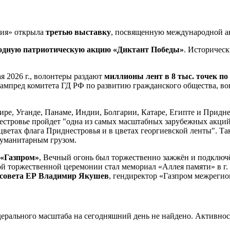
сия» открыла
третью выставку
, посвященную международной 
одную патриотическую акцию «Диктант Победы»
. Историческ
ая 2026 г., волонтеры раздают
миллионы лент в 8 тыс. точек по
ампред комитета ГД РФ по развитию гражданского общества, в
лжире, Уганде, Панаме, Индии, Болгарии, Катаре, Египте и Придн
нестровье пройдет "одна из самых масштабных зарубежных акций
цветах флага Приднестровья и в цветах георгиевской ленты". Так
гуманитарным грузом.
 «Газпром»
, Вечный огонь был торжественно зажжён и подключё
 торжественной церемонии стал мемориал «Аллея памяти» в г.
нсовета ЕР Владимир Якушев
, гендиректор «Газпром межреги
рального масштаба на сегодняшний день не найдено. Активнос