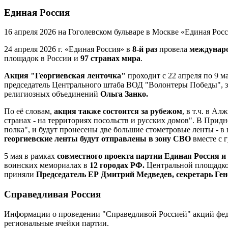
Единая Россия
16 апреля 2026 на Гоголевском бульваре в Москве «Единая Рос
24 апреля 2026 г. «Единая Россия» в
8-й раз
провела
междунар
площадок в России и
97 странах мира
.
Акция "Георгиевская ленточка"
проходит с 22 апреля по 9 м
председатель Центрального штаба ВОД "Волонтеры Победы", з
религиозных объединений
Ольга Занко.
По её словам,
акция также состоится за рубежом
, в т.ч. в А
странах - на территориях посольств и русских домов". В Прид
полка", и будут пронесены две большие стометровые ленты - в 
георгиевские ленты будут отправлены в зону СВО
вместе с 
5 мая в рамках
совместного проекта партии Единая Россия и
воинских мемориалах в
12 городах РФ.
Центральной площадкой
приняли
Председатель ЕР Дмитрий Медведев,
секретарь Ге
Справедливая Россия
Информации о проведении "Справедливой Россией" акций феде
региональные ячейки партии.