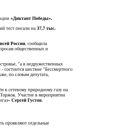
акции
«Диктант Победы».
ий тест писали на
37,7 тыс.
 всей России
, сообщила
опросам общественных и
естровье, "а в недружественных
 - состоится шествие "Бессмертного
же, по словам депутата,
н к сетевому природному газу на
 Торжок. Участие в мероприятии
онгаз»
Сергей Густов
.
ть проявляют отдельные