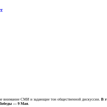
ет
ие внимание СМИ и задающие тон общественной дискуссии.
В э
Победы — 9 Мая
.