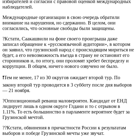
избирателей и согласии с правовой оценкой международных
наблюдателей.
Международные организации в свою очередь обратили
внимание на нарушения, но сдержанно. В целом, они
согласились, что основные свободы были защищены.
?Кстати, Саакашвили на фоне своего проигрыша даже
записал обращение к «русскоязычной аудитории», в котором
он заявил, что грузинский народ с происходящим мириться не
будет, а его невозможность въезда в страну не остановит его
сторонников и, по итогу, они проломят хребет беспределу и
коррупции. В общем, ничего нового озвучено не было.
❗️Тем не менее, 17 из 30 округов ожидает второй тур. По
закону второй тур проводится в 3 субботу после дня выборов
— 21 ноября.
?Оппозиционный реванш маловероятен. Кандидат от ЕНД
лидирует лишь в одном округе Глдани и то с отрывом в
1.11%. То есть большинство в парламенте вероятнее будет за
Грузинской мечтой.
??Кстати, обвинения в причастности России к результатам
выборов и победе Грузинской мечты уже звучат.