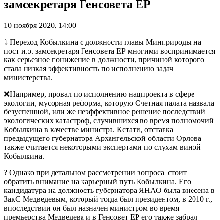
замсекретаря Генсовета ЕР
10 ноября 2020, 14:00
⤵️ Переход Кобылкина с должности главы Минприроды на
пост и.о. замсекретаря Генсовета ЕР многими воспринимается
как серьезное понижение в должности, причиной которого
стала низкая эффективность по исполнению задач
министерства.
❌Например, провал по исполнению нацпроекта в сфере
экологии, мусорная реформа, которую Счетная палата назвала
безуспешной, или же неэффективное решение последствий
экологических катастроф, случившихся во время полномочий
Кобылкина в качестве министра. Кстати, отставка
предыдущего губернатора Архангельской области Орлова
также считается некоторыми экспертами по слухам виной
Кобылкина.
? Однако при детальном рассмотрении вопроса, стоит
обратить внимание на карьерный путь Кобылкина. Его
кандидатура на должность губернатора ЯНАО была внесена в
ЗакС Медведевым, который тогда был президентом, в 2010 г.,
впоследствии он был назначен министром во время
премьерства Медведева и в Генсовет ЕР его также забрал