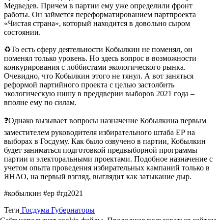
Медведев. Причем в партии ему уже определили фронт
работы. Он займется переформатированием партпроекта
«Чистая страна», который находится в довольно сыром
состоянии.
♻️То есть сферу деятельности Кобылкин не поменял, он
поменял только уровень. Но здесь вопрос в возможности
конкурирования с лоббистами экологического рынка.
Очевидно, что Кобылкин этого не тянул. А вот заняться
реформой партийного проекта с целью застолбить
экологическую нишу в преддверии выборов 2021 года –
вполне ему по силам.
❓Однако вызывает вопросы назначение Кобылкина первым
заместителем руководителя избирательного штаба ЕР на
выборах в Госдуму. Как было озвучено в партии, Кобылкин
будет заниматься подготовкой предвыборной программы
партии и электоральными проектами. Подобное назначение с
учетом опыта проведения избирательных кампаний только в
ЯНАО, на первый взгляд, выглядит как затыкание дыр.
#кобылкин #ер #гд2021
Теги
Госдума
Губернаторы