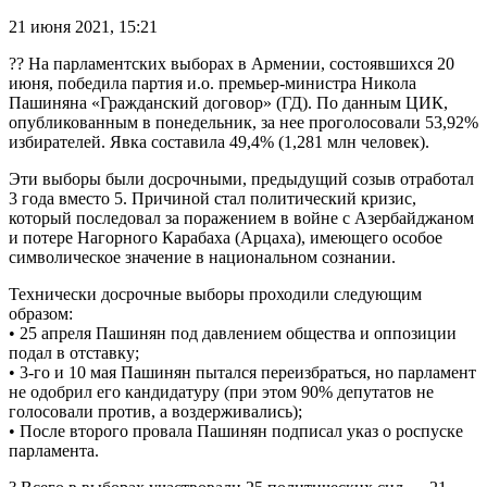
21 июня 2021, 15:21
?? На парламентских выборах в Армении, состоявшихся 20
июня, победила партия и.о. премьер-министра Никола
Пашиняна «Гражданский договор» (ГД). По данным ЦИК,
опубликованным в понедельник, за нее проголосовали 53,92%
избирателей. Явка составила 49,4% (1,281 млн человек).
Эти выборы были досрочными, предыдущий созыв отработал
3 года вместо 5. Причиной стал политический кризис,
который последовал за поражением в войне с Азербайджаном
и потере Нагорного Карабаха (Арцаха), имеющего особое
символическое значение в национальном сознании.
Технически досрочные выборы проходили следующим
образом:
• 25 апреля Пашинян под давлением общества и оппозиции
подал в отставку;
• 3-го и 10 мая Пашинян пытался переизбраться, но парламент
не одобрил его кандидатуру (при этом 90% депутатов не
голосовали против, а воздерживались);
• После второго провала Пашинян подписал указ о роспуске
парламента.