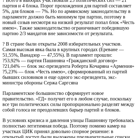
? Всего в выборах участвовали 25 политических сил — 21
партия и 4 блока. Порог прохождения для партий составляет
5%, для блоков — 7%. Но по армянскому законодательству в
парламенте должно быть минимум три партии, поэтому в
новый созыв несмотря на низкий результат попал блок «Честь
имею». Также законодательство ограничивает победившую
партию 2/3 мандатов вне зависимости от результата.
? В стране были открыты 2008 избирательных участков.
Самая высокая явка была в крупных городах (Ереване —
51,55%, Ванадзор — 47,55%). В парламент прошли:
?53,92% — партия Пашиняна «Гражданский договор»
?21,04% — блок экс-президента Роберта Кочаряна «Армения»
?5,23% — блок «Честь имею», сформированный из партий
бывших силовиков и еще одного экс-президента, экс-
министра обороны Сержа Саргсяна
Парламентское большинство сформирует новое
правительство. «ГД» получит его в любом случае, поскольку
все три политических силы пропорционально разделят между
собой голоса не преодолевших барьер партий и блоков.
В условиях кризиса и давления улицы Пашиняну требовалась
полностью легитимная победа. Поэтому помимо камер на
участках ЦИК принял довольно спорное решение: в
открытый доступ были выложены предварительные списки