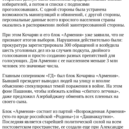
избирателей, а потом и списки с подписями
проголосовавших. С одной стороны была устранена
возможность манипуляций и обвинений, с другой стороны,
персональные данные всего взрослого населения страны
оказались в распоряжении любой заинтересованной стороны.
При этом Кочарян и его блок «Армения» уже заявили, что не
признают итогов выборов. Нарушения действительно были:
прокуратура зарегистрировала 300 обращений и возбудила
шесть уголовных дел из-за случаев подкупа, двойного
голосования и просто созданию разных препятствий для
голосующих. Для Армении с ее населением меньше 3 млн
человек это значимые числа.
Главным соперником «ГД» был блок Кочаряна «Армения».
Бывший президент выводил людей на улицу и вполне
объяснимо спекулировал темой поражения в войне. На этом
фоне Пашинян, чтобы избежать клейма «сбитого летчика»,
даже предложил Азербайджану обменять всех пленных на
своего сына.
Блок «Армения» состоит из партий «Возрожденная Армения»
(что-то вроде российской «Родины») и «Дашнакцутюн».
Последняя является старейшей политической силой на всем
постсоветском пространстве, ее создали еще при Александре