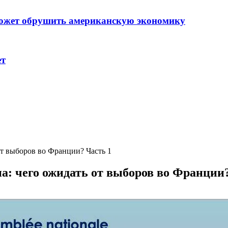
может обрушить американскую экономику
ет
от выборов во Франции? Часть 1
на: чего ожидать от выборов во Франции