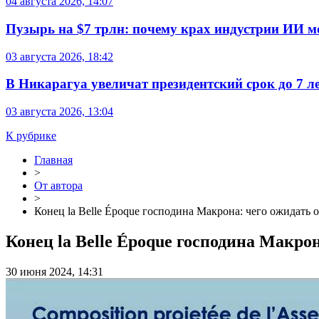
04 августа 2026, 14:07
Пузырь на $7 трлн: почему крах индустрии ИИ 
03 августа 2026, 18:42
В Никарагуа увеличат президентский срок до 7 л
03 августа 2026, 13:04
К рубрике
Главная
>
От автора
>
Конец la Belle Époque господина Макрона: чего ожидать 
Конец la Belle Époque господина Макро
30 июня 2024, 14:31