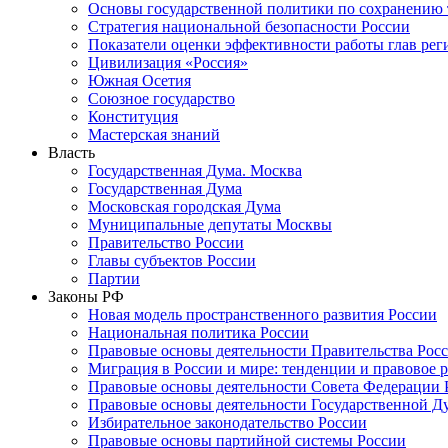
Основы государственной политики по сохранению
Стратегия национальной безопасности России
Показатели оценки эффективности работы глав рег
Цивилизация «Россия»
Южная Осетия
Союзное государство
Конституция
Мастерская знаний
Власть
Государственная Дума. Москва
Государственная Дума
Московская городская Дума
Муниципальные депутаты Москвы
Правительство России
Главы субъектов России
Партии
Законы РФ
Новая модель пространственного развития России
Национальная политика России
Правовые основы деятельности Правительства Рос
Миграция в России и мире: тенденции и правовое 
Правовые основы деятельности Совета Федерации 
Правовые основы деятельности Государственной Д
Избирательное законодательство России
Правовые основы партийной системы России