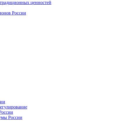
 традиционных ценностей
ионов России
сии
регулирование
России
умы России