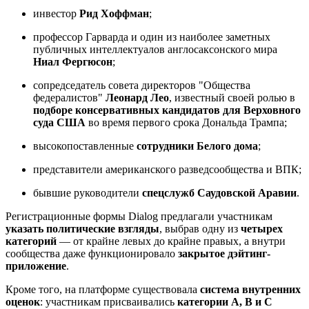
инвестор
Рид Хоффман
;
профессор Гарварда и один из наиболее заметных
публичных интеллектуалов англосаксонского мира
Ниал Фергюсон
;
сопредседатель совета директоров "Общества
федералистов"
Леонард Лео
, известный своей ролью в
подборе консервативных кандидатов для Верховного
суда США
во время первого срока Дональда Трампа;
высокопоставленные
сотрудники Белого дома
;
представители американского разведсообщества и ВПК;
бывшие руководители
спецслужб Саудовской Аравии
.
Регистрационные формы Dialog предлагали участникам
указать политические взгляды
, выбрав одну из
четырех
категорий
— от крайне левых до крайне правых, а внутри
сообщества даже функционировало
закрытое дэйтинг-
приложение
.
Кроме того, на платформе существовала
система внутренних
оценок
: участникам присваивались
категории A, B и C