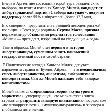
Вчера в Аргентине состоялся второй тур президентских
выборов, по итогам которых
Хавьер Милей, кандидат от
либертарианской партии «Свобода наступает», получил
поддержку более 55%
избирателей (более 13,7 млн).
Его соперник, представитель правящей левоцентристкой
коалиции «Союз ради родины»
Серхио Масса, признал
поражение до объявления результатов голосования
:
«Милей — президент, избранный на следующие 4 года».
Таким образом, Милей стал
первым в истории
либертарианцем, сумевшим занять наивысший
государственный пост в своей стране.
📄Политические взгляды Хавьера Милея, депутата
парламента страны от Буэнос-Айреса, — это
неоднозначная
смесь либертарианства, анархизма, либерализма и
консерватизма
. Сам же
Милей называет себя «анархо-
капиталистом»
.
Милей является
сторонником теории «культурного
марксизма»
, утверждающей, что марксистская элита
стремится
разрушить западную цивилизацию
посредством
«политкорректности», «мультикультурализма» и заговора о
глобальном потеплении.