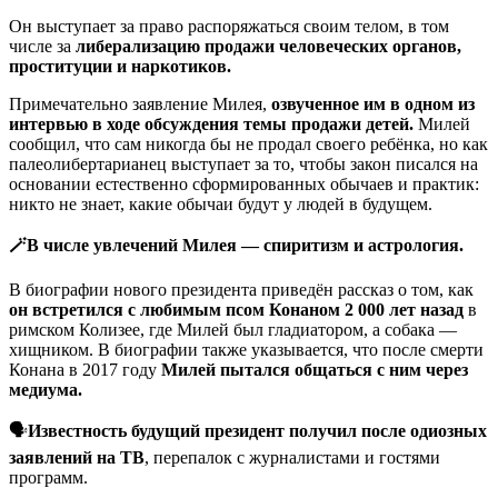
Он выступает за право распоряжаться своим телом, в том
числе за
либерализацию продажи человеческих органов,
проституции и наркотиков.
Примечательно заявление Милея,
озвученное им в одном из
интервью в ходе обсуждения темы продажи детей.
Милей
сообщил, что сам никогда бы не продал своего ребёнка, но как
палеолибертарианец выступает за то, чтобы закон писался на
основании естественно сформированных обычаев и практик:
никто не знает, какие обычаи будут у людей в будущем.
🪄В числе увлечений Милея — спиритизм и астрология.
В биографии нового президента приведён рассказ о том, как
он встретился с любимым псом Конаном 2 000 лет назад
в
римском Колизее, где Милей был гладиатором, а собака —
хищником. В биографии также указывается, что после смерти
Конана в 2017 году
Милей пытался общаться с ним через
медиума.
🗣
Известность будущий президент получил после одиозных
заявлений на ТВ
, перепалок с журналистами и гостями
программ.