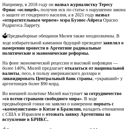
Например, в 2018 году он
назвал журналистку Тересу
Фриас «ослицей»,
получив иск по статье о нарушении закона
о защите от гендерного насилия, а в 2021 году
назвал
«отвратительным червем» мэра Буэнос-Айреса
Орасио
Родригеса Ларрету.
🗳Предвыборные обещания Милея также неоднозначны. В
ходе избирательной кампании будущий президент
заявлял о
намерении провести в Аргентине радикальные
политические и экономические реформы.
На фоне экономической рецессии и высокой инфляции —
более 140%, Милей предлагает
отказаться от национальной
валюты
, песо, в пользу американского доллара и
ликвидировать Центральный банк страны
, «укравший» у
аргентинцев более $90 млрд.
Во внешней политике Милей выступает
за сотрудничество
«со всеми странами свободного мира»
. В ходе
предвыборной гонки он заявлял о намерении
порвать с
«коммунистами» в Китае и Бразилии,
наладить отношения
с США и Израилем и
отозвать заявку Аргентины на
вступление в БРИКС.