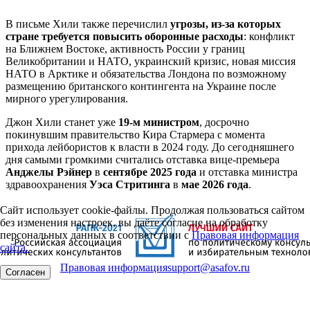
В письме Хили также перечислил
угрозы, из-за которых
стране требуется повысить оборонные расходы
: конфликт
на Ближнем Востоке, активность России у границ
Великобритании и НАТО, украинский кризис, новая миссия
НАТО в Арктике и обязательства Лондона по возможному
размещению британского контингента на Украине после
мирного урегулирования.
Джон Хили станет уже
19-м министром
, досрочно
покинувшим правительство Кира Стармера с момента
прихода лейбористов к власти в 2024 году. До сегодняшнего
дня самыми громкими считались отставка вице-премьера
Анджелы Рэйнер
в
сентябре 2025
года
и отставка министра
здравоохранения
Уэса Стритинга
в
мае 2026 года
.
Сайт использует cookie-файлы. Продолжая пользоваться сайтом
без изменения настроек, вы даёте согласие на обработку
персональных данных в соответствии с
Правовая информация
сайта.
Правовая информация
support@asafov.ru
Согласен