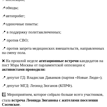
📌обходы;
📌автопробег;
📌одиночные пикеты:
📍 в поддержку политзаключенных;
📍 против СВО;
📍 против запрета медицинских вмешательств, направленных
на смену пола.
❌ На прошлой неделе
агитационные встречи
кандидатов на
пост Мэра Москвы от парламентской оппозиции
с
активистами проводили:
📍 депутат ГД: Владислав Даванков (партия «Новые Люди»);
📍 депутат МГД: Леонид Зюганов (КПРФ).
1️⃣ Мероприятием, которое собрало больше всего участников,
стала
встреча Леонида Зюганова с жителями поселения
Сосенское
.