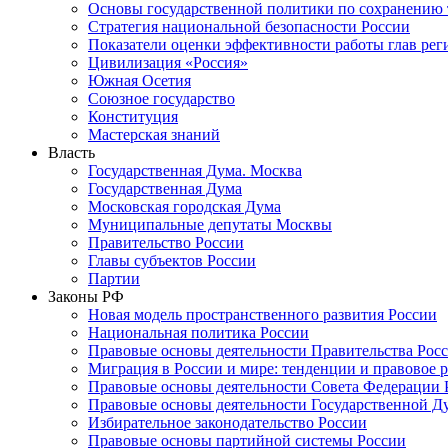
Основы государственной политики по сохранению
Стратегия национальной безопасности России
Показатели оценки эффективности работы глав рег
Цивилизация «Россия»
Южная Осетия
Союзное государство
Конституция
Мастерская знаний
Власть
Государственная Дума. Москва
Государственная Дума
Московская городская Дума
Муниципальные депутаты Москвы
Правительство России
Главы субъектов России
Партии
Законы РФ
Новая модель пространственного развития России
Национальная политика России
Правовые основы деятельности Правительства Рос
Миграция в России и мире: тенденции и правовое 
Правовые основы деятельности Совета Федерации 
Правовые основы деятельности Государственной Д
Избирательное законодательство России
Правовые основы партийной системы России