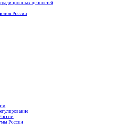
 традиционных ценностей
ионов России
сии
регулирование
России
умы России