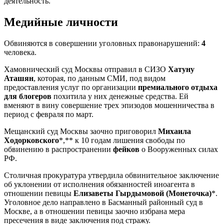
деятельность.
Медийные личности
Обвиняются в совершении уголовных правонарушений:
4
человека.
Хамовнический суд Москвы отправил в СИЗО
Хатуну
Аташян
, которая, по данным СМИ, под видом
предоставления услуг по организации
премиального отдыха
для блогеров
похитила у них денежные средства. Ей
вменяют в вину совершение трех эпизодов мошенничества в
период с февраля по март.
Мещанский суд Москвы заочно приговорил
Михаила
Ходорковского
*,** к 10 годам лишения свободы по
обвинению в распространении
фейков
о Вооруженных силах
РФ.
Столичная прокуратура утвердила обвинительное заключение
об уклонении от исполнения обязанностей иноагента в
отношении певицы
Елизаветы Гырдымовой (Монеточка)
*.
Уголовное дело направлено в Басманный районный суд в
Москве, а в отношении певицы заочно избрана мера
пресечения в виде заключения под стражу.