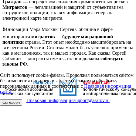
Граждан
— посредством снижения криминогенных рисков.
Мигрантов
— легализацией и защитой от субъективизма
сотрудников полиции, т.к. вся информация теперь на
электронной карте мигранта.
❗️Инновации Мэра Москвы Сергея Собянина в сфере
мониторинга
мигрантов
—
будущее миграционной
политики
страны. Этот опыт необходимо масштабировать на
все регионы России. Система может быть успешно применена
как в мегаполисах, так и малых городах. Как сказал Сергей
Собянин — мигранты нужны, но они должны
соблюдать
законы РФ
.
Сайт использует cookie-файлы. Продолжая пользоваться сайтом
без изменения настроек, вы даёте согласие на обработку
персональных данных в соответствии с
Правовая информация
сайта.
Правовая информация
support@asafov.ru
Согласен